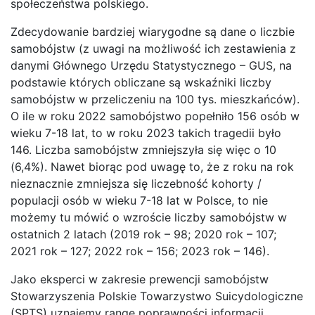
społeczeństwa polskiego.
Zdecydowanie bardziej wiarygodne są dane o liczbie
samobójstw (z uwagi na możliwość ich zestawienia z
danymi Głównego Urzędu Statystycznego – GUS, na
podstawie których obliczane są wskaźniki liczby
samobójstw w przeliczeniu na 100 tys. mieszkańców).
O ile w roku 2022 samobójstwo popełniło 156 osób w
wieku 7-18 lat, to w roku 2023 takich tragedii było
146. Liczba samobójstw zmniejszyła się więc o 10
(6,4%). Nawet biorąc pod uwagę to, że z roku na rok
nieznacznie zmniejsza się liczebność kohorty /
populacji osób w wieku 7-18 lat w Polsce, to nie
możemy tu mówić o wzroście liczby samobójstw w
ostatnich 2 latach (2019 rok – 98; 2020 rok – 107;
2021 rok – 127; 2022 rok – 156; 2023 rok – 146).
Jako eksperci w zakresie prewencji samobójstw
Stowarzyszenia Polskie Towarzystwo Suicydologiczne
(SPTS) uznajemy rangę poprawności informacji,